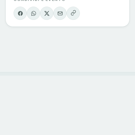
Eventi Sondrio
e Valmalenco
Il calendario degli eventi della valle, curato
dagli operatori del territorio. Vivi la
montagna, una esperienza alla volta.
ESPLORA
CATEGORIE