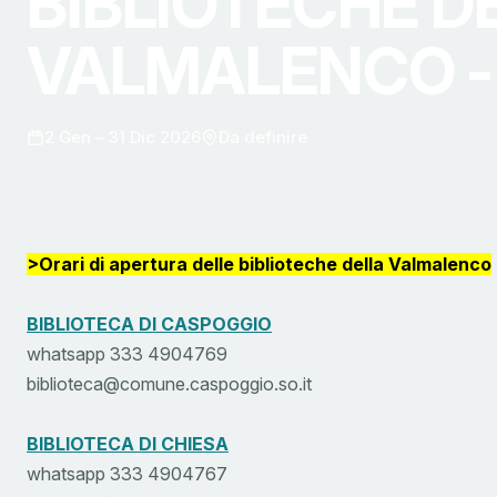
BIBLIOTECHE D
VALMALENCO - 
2 Gen – 31 Dic 2026
Da definire
>Orari di apertura delle biblioteche della Valmalenco
BIBLIOTECA DI CASPOGGIO
whatsapp 333 4904769
biblioteca@comune.caspoggio.so.it
BIBLIOTECA DI CHIESA
whatsapp 333 4904767