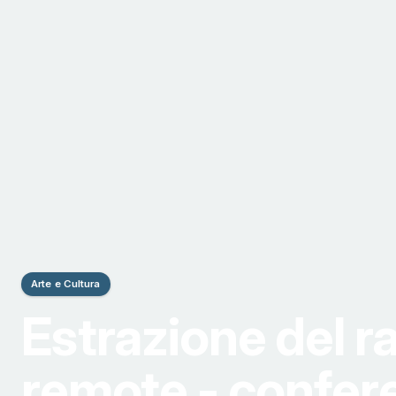
Arte e Cultura
Estrazione del 
remote - confer