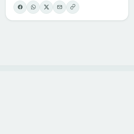
Eventi Sondrio
e Valmalenco
Il calendario degli eventi della valle, curato
dagli operatori del territorio. Vivi la
montagna, una esperienza alla volta.
ESPLORA
CATEGORIE
Tutti gli eventi
Sport & outdoor