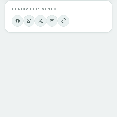
CONDIVIDI L'EVENTO
Eventi Sondrio
e Valmalenco
Il calendario degli eventi della valle, curato
dagli operatori del territorio. Vivi la
montagna, una esperienza alla volta.