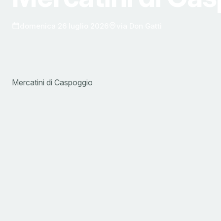
domenica 26 luglio 2026
via Don Gatti
Mercatini di Caspoggio