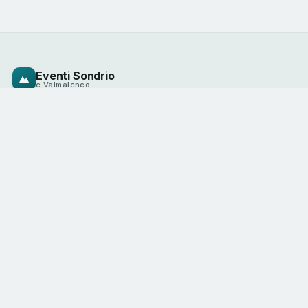
Eventi Sondrio
e Valmalenco
Il calendario degli eventi della valle, curato
dagli operatori del territorio. Vivi la
montagna, una esperienza alla volta.
ESPLORA
CATEGORIE
Tutti gli eventi
Sport & outdoor
Mappa dei luoghi
Enogastronomia
Questo weekend
Cultura
Organizza un evento
Famiglia
CONTATTI
info@sondrioevalmalenco.it