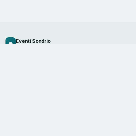
Eventi Sondrio
e Valmalenco
Il calendario degli eventi della valle, curato
dagli operatori del territorio. Vivi la
montagna, una esperienza alla volta.
ESPLORA
CATEGORIE
Tutti gli eventi
Sport & outdoor
Mappa dei luoghi
Enogastronomia
Questo weekend
Cultura
Organizza un evento
Famiglia
CONTATTI