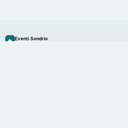
Eventi Sondrio
e Valmalenco
Il calendario degli eventi della valle, curato
dagli operatori del territorio. Vivi la
montagna, una esperienza alla volta.
ESPLORA
CATEGORIE
Tutti gli eventi
Sport & outdoor
Mappa dei luoghi
Enogastronomia
Questo weekend
Cultura
Organizza un evento
Famiglia
CONTATTI