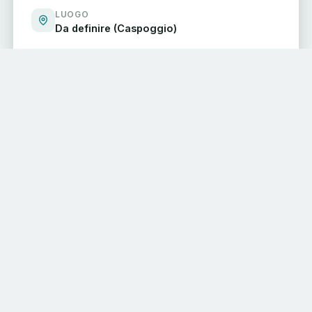
LUOGO
Da definire (Caspoggio)
Organizzato da
CD
Comune di Caspoggio
CONDIVIDI L'EVENTO