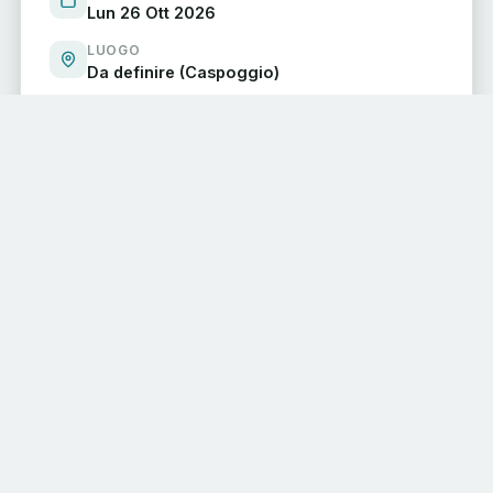
Lun 26 Ott 2026
LUOGO
Da definire (Caspoggio)
Organizzato da
CD
Comune di Caspoggio
CONDIVIDI L'EVENTO