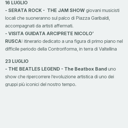
16 LUGLIO
- SERATA ROCK - THE JAM SHOW
giovani musicisti
locali che suoneranno sul palco di Piazza Garibaldi,
accompagnati da artisti affermati.
- VISITA GUIDATA ARCIPRETE NICOLO’
RUSCA:
itinerario dedicato a una figura di primo piano nel
difficile periodo della Controriforma, in terra di Valtellina
23 LUGLIO
- THE BEATLES LEGEND - The Beatbox
Band
uno
show che ripercorrere l’evoluzione artistica di uno dei
gruppi più iconici del nostro tempo.
- TREKKING ALLA SCOPERTA DELLA VIA DEI
TERRAZZAMENTI
: Un panoramico anello che si snoda
tra i terrazzamenti vitati sopra Sondrio, costeggiati da
vitigni eroici, immersi tra storia e natura.
30 LUGLIO