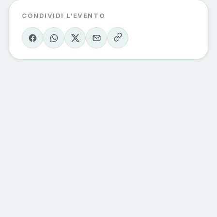
CONDIVIDI L'EVENTO
Eventi Sondrio
e Valmalenco
Il calendario degli eventi della valle, curato
dagli operatori del territorio. Vivi la
montagna, una esperienza alla volta.