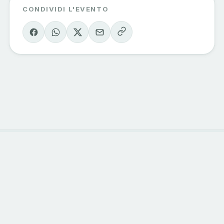
CONDIVIDI L'EVENTO
Eventi Sondrio
e Valmalenco
Il calendario degli eventi della valle, curato
dagli operatori del territorio. Vivi la
montagna, una esperienza alla volta.