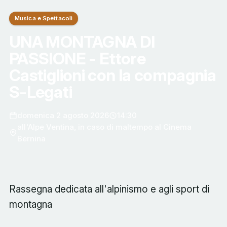
Musica e Spettacoli
UNA MONTAGNA DI
PASSIONE - Ettore
Castiglioni con la compagnia
S-Legati
domenica 2 agosto 2026
14:30
all'Alpe Ventina, in caso di maltempo al Cinema
Bernina
Rassegna dedicata all'alpinismo e agli sport di
montagna