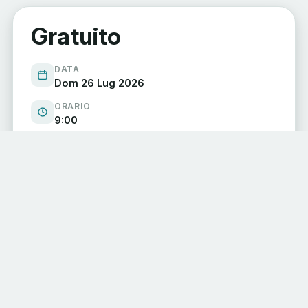
Gratuito
DATA
Dom 26 Lug 2026
ORARIO
9:00
LUOGO
Da definire (Caspoggio)
Organizzato da
ED
Ecomuseo della Valmalenco
CONDIVIDI L'EVENTO