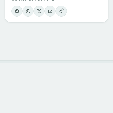
Eventi Sondrio
e Valmalenco
Il calendario degli eventi della valle, curato
dagli operatori del territorio. Vivi la
montagna, una esperienza alla volta.
ESPLORA
CATEGORIE